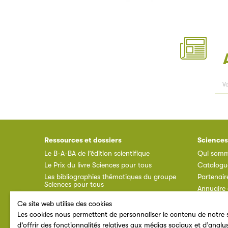
Ressources et dossiers
Sciences
Le B-A-BA de l’édition scientifique
Qui somm
Le Prix du livre Sciences pour tous
Catalogu
Les bibliographies thématiques du groupe
Partenair
Sciences pour tous
Annuaire 
Ressources documentaires
Espace a
Ce site web utilise des cookies
F.A.Q.
Les cookies nous permettent de personnaliser le contenu de notre s
d’offrir des fonctionnalités relatives aux médias sociaux et d’analy