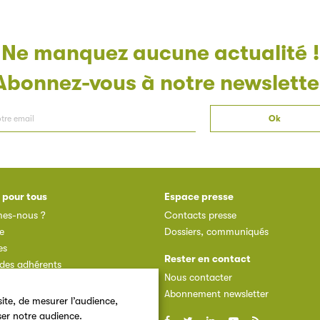
Ne manquez aucune actualité !
Abonnez-vous à notre newslette
 pour tous
Espace presse
es-nous ?
Contacts presse
e
Dossiers, communiqués
es
Rester en contact
des adhérents
Nous contacter
dhérent
Abonnement newsletter
ite, de mesurer l’audience,
ser notre audience.