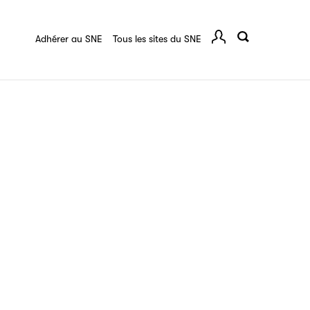
quart :
Ressources documentaires
F.A.Q.
 série
Adhérer au SNE
Tous les sites du SNE
Comp
ce
igne destinée à l’ensemble des acteurs de la
tes de vos ouvrages grâce à Filéas.