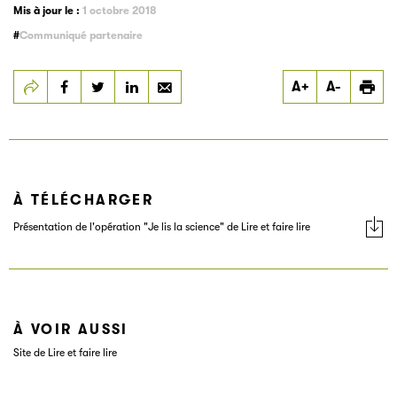
Mis à jour le :
1 octobre 2018
Communiqué partenaire
Partager
Partager
Partager
A+
A-
Sciences pour tous
Sciences pour tous
Sciences pour tous
est partenaire de
est partenaire de
est partenaire de
l’opération « Je lis
l’opération « Je lis
l’opération « Je lis
la science » !
la science » !
la science » !
À TÉLÉCHARGER
Présentation de l'opération "Je lis la science" de Lire et faire lire
À VOIR AUSSI
Site de Lire et faire lire