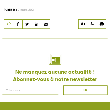
Publié le :
7 mars 2024
Partager
Partager
Partager
A+
A-
ALJ 2023
ALJ 2023
ALJ 2023
Filéas
Filéas est une plateforme en ligne destinée à l’ensemble
des acteurs de la filière du livre. Suivez les ventes de vos
ouvrages grâce à Filéas.
Ne manquez aucune actualité !
Abonnez-vous à notre newsletter