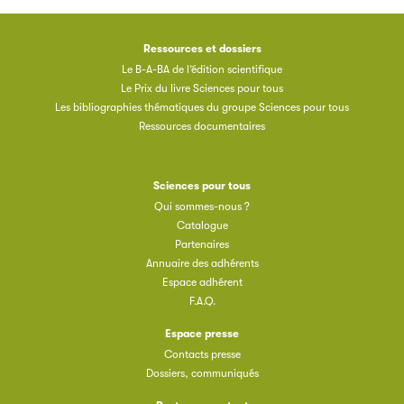
Clic.EDIt, pour faciliter les échanges informatisés entre
tous les acteurs de la filière de la fabrication de livres.
Ressources et dossiers
Le B-A-BA de l’édition scientifique
Le Prix du livre Sciences pour tous
Les bibliographies thématiques du groupe Sciences pour tous
Ressources documentaires
Sciences pour tous
Les petits champions de la lecture
Qui sommes-nous ?
Catalogue
Le jeu de lecture à voix haute gratuit et ouvert à tous les
Partenaires
enfants de CM1 et de CM2.
Annuaire des adhérents
Espace adhérent
F.A.Q.
Partenaire
Espace presse
Contacts presse
Dossiers, communiqués