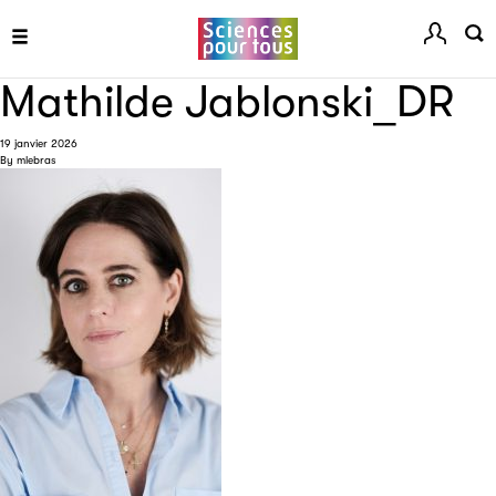
La plateforme LivrEmploi regroupe toutes les offres
d’emploi à pourvoir dans le secteur de l'édition.
Mathilde Jablonski_DR
19 janvier 2026
By
mlebras
Clic.EDIt
Clic.EDIt, pour faciliter les échanges informatisés entre
tous les acteurs de la filière de la fabrication de livres.