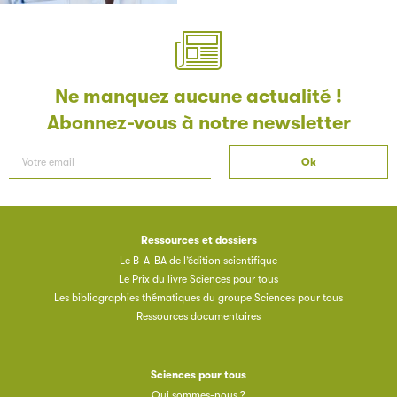
Les petits champions de la lecture
Le jeu de lecture à voix haute gratuit et ouvert à tous les
enfants de CM1 et de CM2.
Ne manquez aucune actualité !
Abonnez-vous à notre newsletter
Partenaire
Ressources et dossiers
Le B-A-BA de l’édition scientifique
Le Prix du livre Sciences pour tous
Filéas
Les bibliographies thématiques du groupe Sciences pour tous
Ressources documentaires
Filéas est une plateforme en ligne destinée à l’ensemble
des acteurs de la filière du livre. Suivez les ventes de vos
ouvrages grâce à Filéas.
Sciences pour tous
Qui sommes-nous ?