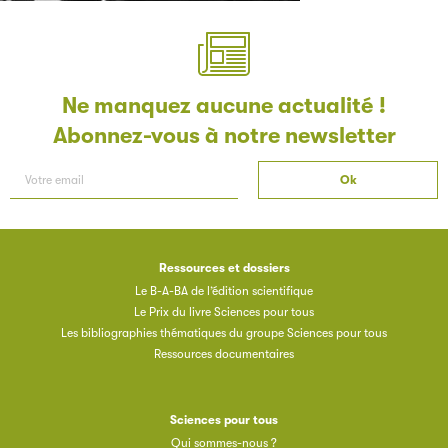
Les petits champions de la lecture
Le jeu de lecture à voix haute gratuit et ouvert à tous les
enfants de CM1 et de CM2.
Ne manquez aucune actualité !
Abonnez-vous à notre newsletter
Partenaire
Ressources et dossiers
Le B-A-BA de l’édition scientifique
Le Prix du livre Sciences pour tous
Les bibliographies thématiques du groupe Sciences pour tous
Filéas
Ressources documentaires
Filéas est une plateforme en ligne destinée à l’ensemble
des acteurs de la filière du livre. Suivez les ventes de vos
Sciences pour tous
ouvrages grâce à Filéas.
Qui sommes-nous ?