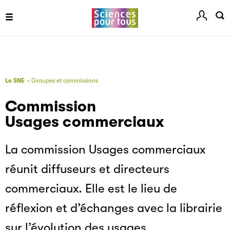
Filéas
Le SNE
Groupes et commissions
Commission
Filéas est une plateforme en ligne destinée à l’ensemble
des acteurs de la filière du livre. Suivez les ventes de vos
Usages commerciaux
ouvrages grâce à Filéas.
La commission Usages commerciaux
réunit diffuseurs et directeurs
commerciaux. Elle est le lieu de
réflexion et d’échanges avec la librairie
sur l’évolution des usages