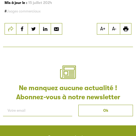
Mis à jour le :
15 juillet 2024
Usages commerciaux
Partager
Partager
Partager
A+
A-
Usages commerciaux
Usages commerciaux
Usages commerciaux
Ne manquez aucune actualité !
Abonnez-vous à notre newsletter