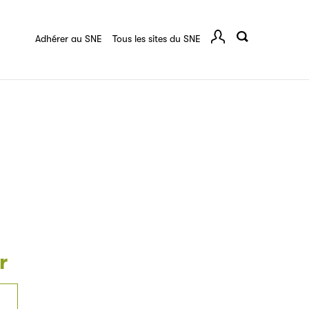
quart :
Ressources documentaires
F.A.Q.
 série
Adhérer au SNE
Tous les sites du SNE
Comp
ce
igne destinée à l’ensemble des acteurs de la
tes de vos ouvrages grâce à Filéas.
r