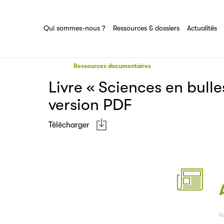
Ressources & dossiers
Tout savoir sur le groupe Sciences pour
tous
Partenaire
Ensemble des actions et domaines
Qui sommes-nous ?
Ressources & dossiers
Actualités
d'expertise du groupe Sciences pour tous
Filéas
Ressources documentaires
Livre « Sciences en bulle
version PDF
Télécharger