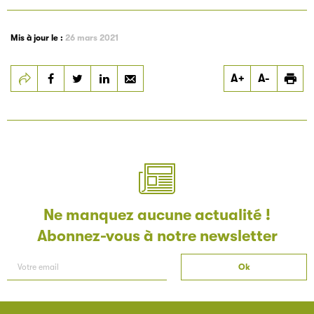
Mis à jour le :
26 mars 2021
Partager
Partager
Partager
A+
A-
Fête de la science
Fête de la science
Fête de la science
2019 : commandez
2019 : commandez
2019 : commandez
votre kit PLV
votre kit PLV
votre kit PLV
Ne manquez aucune actualité !
Abonnez-vous à notre newsletter