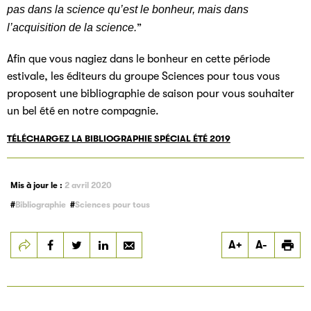
pas dans la science qu’est le bonheur, mais dans
l’acquisition de la science.
”
Afin que vous nagiez dans le bonheur en cette période
estivale, les éditeurs du groupe Sciences pour tous vous
proposent une bibliographie de saison pour vous souhaiter
un bel été en notre compagnie.
TÉLÉCHARGEZ LA BIBLIOGRAPHIE SPÉCIAL ÉTÉ 2019
Mis à jour le :
2 avril 2020
Bibliographie
Sciences pour tous
Partager
Partager
Partager
A+
A-
Bibliographie spéciale
Bibliographie spéciale
Bibliographie spéciale
été 2019
été 2019
été 2019