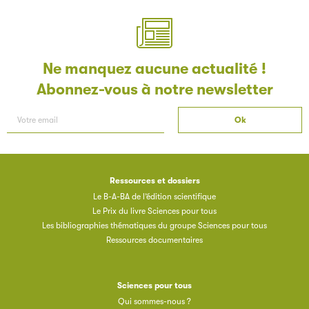
Les petits champions de la lecture
Le jeu de lecture à voix haute gratuit et ouvert à tous les
enfants de CM1 et de CM2.
Ne manquez aucune actualité !
Abonnez-vous à notre newsletter
Partenaire
Ressources et dossiers
Le B-A-BA de l’édition scientifique
Le Prix du livre Sciences pour tous
Les bibliographies thématiques du groupe Sciences pour tous
Filéas
Ressources documentaires
Filéas est une plateforme en ligne destinée à l’ensemble
des acteurs de la filière du livre. Suivez les ventes de vos
Sciences pour tous
ouvrages grâce à Filéas.
Qui sommes-nous ?