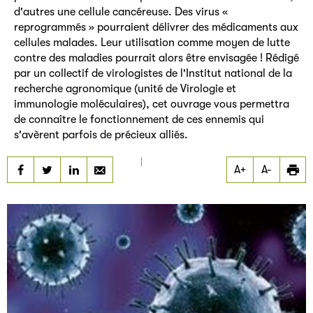
d'autres une cellule cancéreuse. Des virus «
reprogrammés » pourraient délivrer des médicaments aux
cellules malades. Leur utilisation comme moyen de lutte
contre des maladies pourrait alors être envisagée ! Rédigé
par un collectif de virologistes de l'Institut national de la
recherche agronomique (unité de Virologie et
immunologie moléculaires), cet ouvrage vous permettra
de connaître le fonctionnement de ces ennemis qui
s'avèrent parfois de précieux alliés.
A+
A-
Partager
Partager
Partager
Les virus
Les virus
Les virus