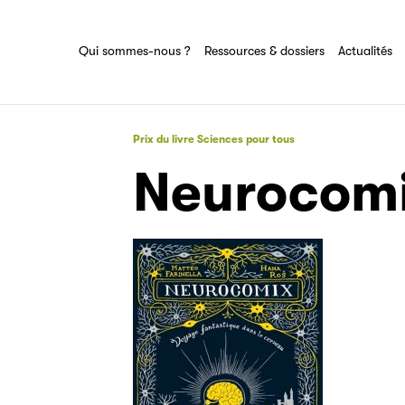
Ressources & dossiers
Tout savoir sur le groupe Sciences pour
Filéas
tous
Ensemble des actions et domaines
Qui sommes-nous ?
Ressources & dossiers
Actualités
d'expertise du groupe Sciences pour tous
Prix du livre Sciences pour tous
Neurocom