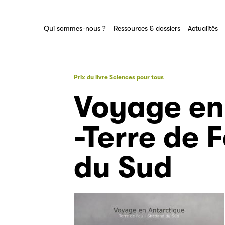
Ressources & dossiers
Tout savoir sur le groupe Sciences pour
tous
Ensemble des actions et domaines
Qui sommes-nous ?
Ressources & dossiers
Actualités
d'expertise du groupe Sciences pour tous
Prix du livre Sciences pour tous
Voyage en
-Terre de 
du Sud