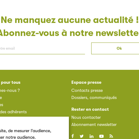
Ne manquez aucune actualité !
Abonnez-vous à notre newslette
 pour tous
Espace presse
es-nous ?
Contacts presse
e
Dossiers, communiqués
es
Rester en contact
des adhérents
Nous contacter
dhérent
Abonnement newsletter
ite, de mesurer l’audience,
ser notre audience.