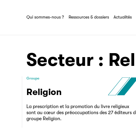
Ressources & dossiers
Tout savoir sur le groupe Sciences pour
tous
Partenaire
Ensemble des actions et domaines
Qui sommes-nous ?
Ressources & dossiers
Actualités
d'expertise du groupe Sciences pour tous
Filéas
Secteur :
Rel
Groupe
Religion
La prescription et la promotion du livre religieux
sont au cœur des préoccupations des 27 éditeurs 
groupe Religion.