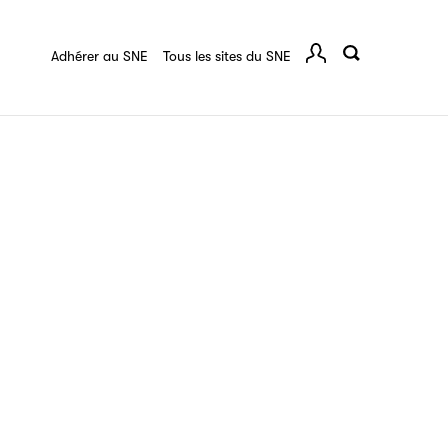
quart :
Ressources documentaires
F.A.Q.
 série
Adhérer au SNE
Tous les sites du SNE
Comp
ce
igne destinée à l’ensemble des acteurs de la
tes de vos ouvrages grâce à Filéas.