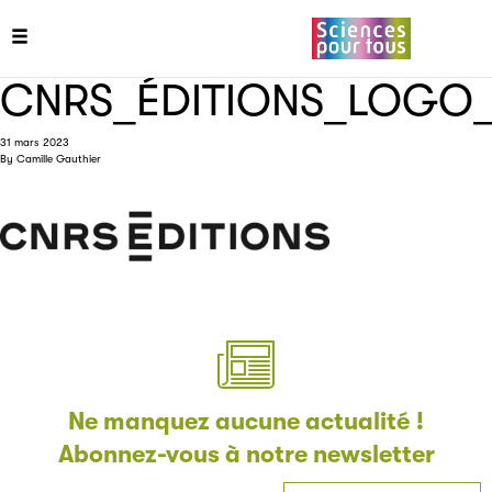
Partenaire
CNRS_ÉDITIONS_LOGO_
31 mars 2023
By
Camille Gauthier
Filéas
Filéas est une plateforme en ligne destinée à l’ensemble des 
livre. Suivez les ventes de vos ouvrages grâce à Filéas.
Ne manquez aucune actualité !
Abonnez-vous à notre newsletter