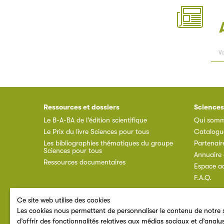
Ressources et dossiers
Sciences
Le B-A-BA de l’édition scientifique
Qui somm
Le Prix du livre Sciences pour tous
Catalogu
Les bibliographies thématiques du groupe
Partenair
Sciences pour tous
Annuaire 
Ressources documentaires
Espace a
F.A.Q.
Ce site web utilise des cookies
Les cookies nous permettent de personnaliser le contenu de notre s
d’offrir des fonctionnalités relatives aux médias sociaux et d’analy