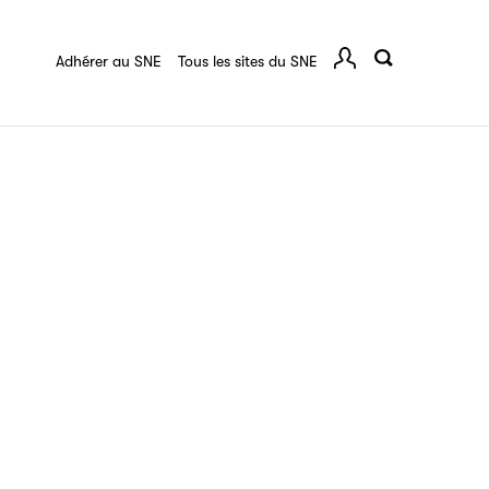
quart :
Ressources documentaires
F.A.Q.
 série
Adhérer au SNE
Tous les sites du SNE
Comp
ce
igne destinée à l’ensemble des acteurs de la
tes de vos ouvrages grâce à Filéas.