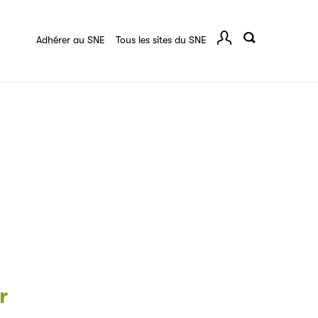
quart :
Ressources documentaires
F.A.Q.
 série
Adhérer au SNE
Tous les sites du SNE
Comp
ce
igne destinée à l’ensemble des acteurs de la
tes de vos ouvrages grâce à Filéas.
r