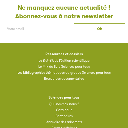
Ne manquez aucune actualité !
Abonnez-vous à notre newsletter
Les petits champions de la lecture
Le jeu de lecture à voix haute gratuit et ouvert à tous les
enfants de CM1 et de CM2.
Ressources et dossiers
Le B-A-BA de l’édition scientifique
Partenaire
Le Prix du livre Sciences pour tous
Les bibliographies thématiques du groupe Sciences pour tous
Ressources documentaires
Sciences pour tous
Qui sommes-nous ?
Catalogue
Partenaires
Filéas
Annuaire des adhérents