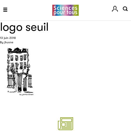
Livremploi
logo seuil
La plateforme LivrEmploi regroupe toutes les offres
d’emploi à pourvoir dans le secteur de l'édition.
13 juin 2018
By
jhusne
Clic.EDIt
Clic.EDIt, pour faciliter les échanges informatisés entre
tous les acteurs de la filière de la fabrication de livres.