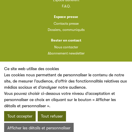
Espace adhérent
Filéas est une plateforme en ligne destinée à l’ensemble
F.A.Q.
des acteurs de la filière du livre. Suivez les ventes de vos
ouvrages grâce à Filéas.
Espace presse
Contacts presse
Dossiers, communiqués
Rester en contact
Nous contacter
Abonnement newsletter
Ce site web utilise des cookies
Les cookies nous permettent de personnaliser le contenu de notre
site, de mesurer l’audience, d’offrir des fonctionnalités relatives aux
Un site du
médias sociaux et d’analyser notre audience.
Vous pouvez choisir ci-dessous votre niveau d’acceptation et
personnaliser ce choix en cliquant sur le bouton « Afficher les
détails et personnaliser ».
Tout accepter
Tout refuser
Mentions légales & Conditions d’utilisation
Données personnelles
Afficher les détails et personnaliser
Charte cookies
Plan du site