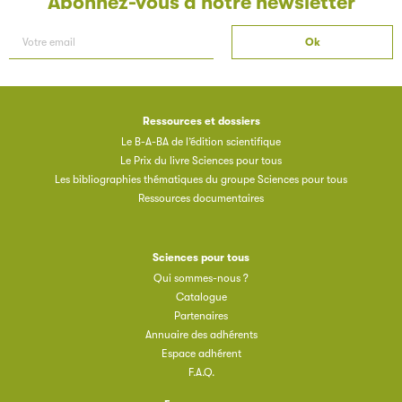
Abonnez-vous à notre newsletter
Ressources et dossiers
Les petits champions de la lecture
Le B-A-BA de l’édition scientifique
Le Prix du livre Sciences pour tous
Le jeu de lecture à voix haute gratuit et ouvert à tous les
Les bibliographies thématiques du groupe Sciences pour tous
enfants de CM1 et de CM2.
Ressources documentaires
Partenaire
Sciences pour tous
Qui sommes-nous ?
Catalogue
Partenaires
Annuaire des adhérents
Espace adhérent
F.A.Q.