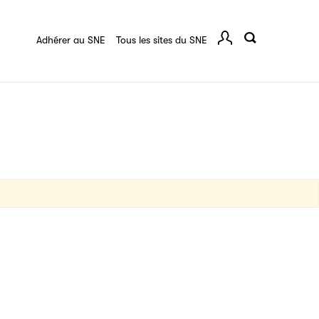
quart :
Ressources documentaires
F.A.Q.
 série
Adhérer au SNE
Tous les sites du SNE
Comp
ce
igne destinée à l’ensemble des acteurs de la
tes de vos ouvrages grâce à Filéas.