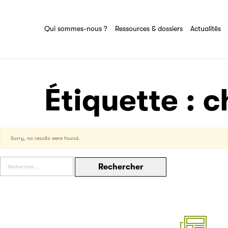
Ressources & dossiers
Tout savoir sur le groupe Sciences pour
tous
Partenaire
Ensemble des actions et domaines
Qui sommes-nous ?
Ressources & dossiers
Actualités
d'expertise du groupe Sciences pour tous
Filéas
Étiquette :
c
Sorry, no results were found.
Rechercher :