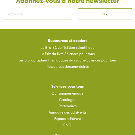
Abonnez-vous à notre newsletter
Ressources et dossiers
Les petits champions de la lecture
Le B-A-BA de l’édition scientifique
Le Prix du livre Sciences pour tous
Le jeu de lecture à voix haute gratuit et ouvert à tous les
Les bibliographies thématiques du groupe Sciences pour tous
enfants de CM1 et de CM2.
Ressources documentaires
Partenaire
Sciences pour tous
Qui sommes-nous ?
Catalogue
Partenaires
Annuaire des adhérents
Espace adhérent
F.A.Q.