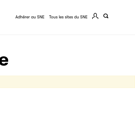
quart :
Ressources documentaires
F.A.Q.
 série
Adhérer au SNE
Tous les sites du SNE
Comp
ce
igne destinée à l’ensemble des acteurs de la
tes de vos ouvrages grâce à Filéas.
e