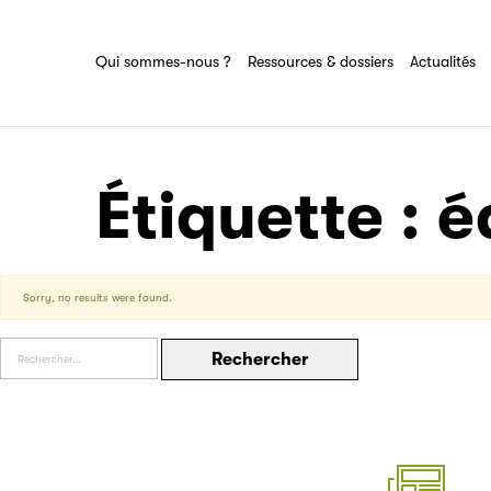
Ressources & dossiers
Tout savoir sur le groupe Sciences pour
tous
Partenaire
Ensemble des actions et domaines
Qui sommes-nous ?
Ressources & dossiers
Actualités
d'expertise du groupe Sciences pour tous
Filéas
Étiquette :
é
Sorry, no results were found.
Rechercher :