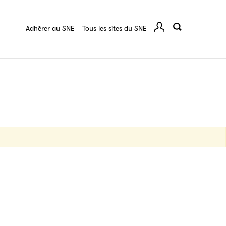
quart :
Ressources documentaires
F.A.Q.
 série
Adhérer au SNE
Tous les sites du SNE
Comp
ce
igne destinée à l’ensemble des acteurs de la
tes de vos ouvrages grâce à Filéas.