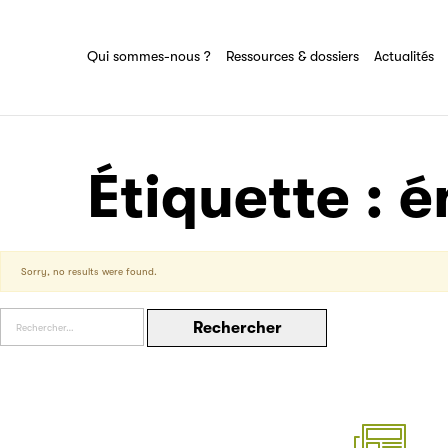
Ressources & dossiers
Tout savoir sur le groupe Sciences pour
tous
Partenaire
Ensemble des actions et domaines
Qui sommes-nous ?
Ressources & dossiers
Actualités
d'expertise du groupe Sciences pour tous
Filéas
Étiquette :
é
Sorry, no results were found.
Rechercher :