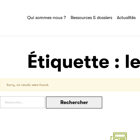
Ressources & dossiers
Tout savoir sur le groupe Sciences pour
tous
Partenaire
Ensemble des actions et domaines
Qui sommes-nous ?
Ressources & dossiers
Actualités
d'expertise du groupe Sciences pour tous
Filéas
Étiquette :
l
Sorry, no results were found.
Rechercher :