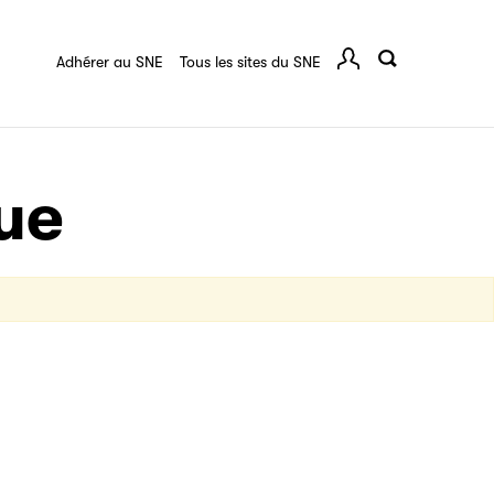
quart :
Ressources documentaires
F.A.Q.
 série
Adhérer au SNE
Tous les sites du SNE
Comp
ce
igne destinée à l’ensemble des acteurs de la
tes de vos ouvrages grâce à Filéas.
que