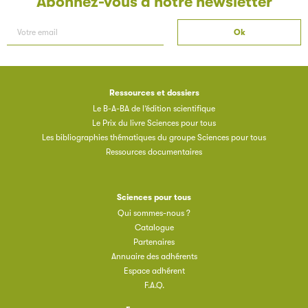
Abonnez-vous à notre newsletter
Ressources et dossiers
Les petits champions de la lecture
Le B-A-BA de l’édition scientifique
Le Prix du livre Sciences pour tous
Le jeu de lecture à voix haute gratuit et ouvert à tous les
Les bibliographies thématiques du groupe Sciences pour tous
enfants de CM1 et de CM2.
Ressources documentaires
Partenaire
Sciences pour tous
Qui sommes-nous ?
Catalogue
Partenaires
Annuaire des adhérents
Espace adhérent
F.A.Q.