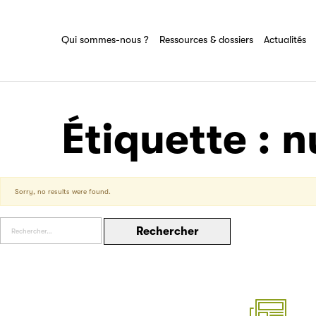
Ressources & dossiers
Tout savoir sur le groupe Sciences pour
tous
Partenaire
Ensemble des actions et domaines
Qui sommes-nous ?
Ressources & dossiers
Actualités
d'expertise du groupe Sciences pour tous
Filéas
Étiquette :
n
Sorry, no results were found.
Rechercher :