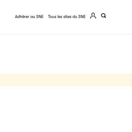
quart :
Ressources documentaires
F.A.Q.
 série
Adhérer au SNE
Tous les sites du SNE
Comp
ce
igne destinée à l’ensemble des acteurs de la
tes de vos ouvrages grâce à Filéas.