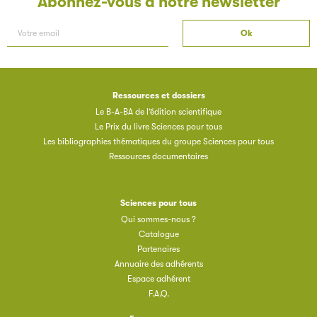
Abonnez-vous à notre newsletter
Ressources et dossiers
Les petits champions de la lecture
Le B-A-BA de l’édition scientifique
Le Prix du livre Sciences pour tous
Le jeu de lecture à voix haute gratuit et ouvert à tous les
Les bibliographies thématiques du groupe Sciences pour tous
enfants de CM1 et de CM2.
Ressources documentaires
Partenaire
Sciences pour tous
Qui sommes-nous ?
Catalogue
Partenaires
Annuaire des adhérents
Espace adhérent
F.A.Q.