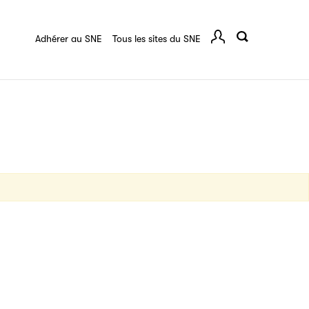
quart :
Ressources documentaires
F.A.Q.
 série
Adhérer au SNE
Tous les sites du SNE
Comp
ce
igne destinée à l’ensemble des acteurs de la
tes de vos ouvrages grâce à Filéas.