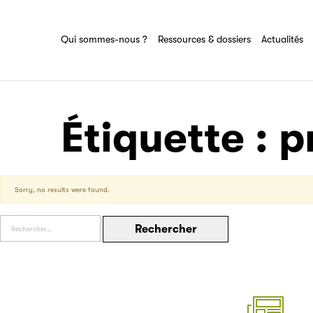
Ressources & dossiers
Tout savoir sur le groupe Sciences pour
tous
Partenaire
Ensemble des actions et domaines
Qui sommes-nous ?
Ressources & dossiers
Actualités
d'expertise du groupe Sciences pour tous
Filéas
Étiquette :
p
Sorry, no results were found.
Rechercher :