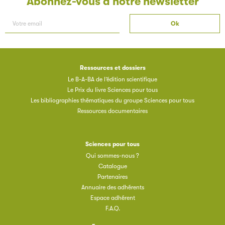
Abonnez-vous à notre newsletter
Ressources et dossiers
Les petits champions de la lecture
Le B-A-BA de l’édition scientifique
Le Prix du livre Sciences pour tous
Le jeu de lecture à voix haute gratuit et ouvert à tous les
Les bibliographies thématiques du groupe Sciences pour tous
enfants de CM1 et de CM2.
Ressources documentaires
Partenaire
Sciences pour tous
Qui sommes-nous ?
Catalogue
Partenaires
Annuaire des adhérents
Espace adhérent
F.A.Q.