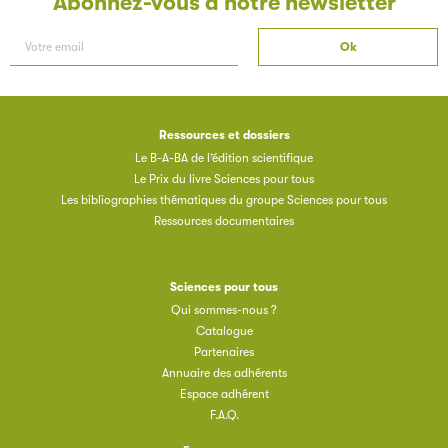
Abonnez-vous à notre newsletter
Ressources et dossiers
Les petits champions de la lecture
Le B-A-BA de l’édition scientifique
Le Prix du livre Sciences pour tous
Le jeu de lecture à voix haute gratuit et ouvert à tous les
Les bibliographies thématiques du groupe Sciences pour tous
enfants de CM1 et de CM2.
Ressources documentaires
Partenaire
Sciences pour tous
Qui sommes-nous ?
Catalogue
Partenaires
Annuaire des adhérents
Espace adhérent
F.A.Q.