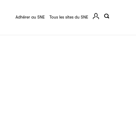
quart :
Ressources documentaires
F.A.Q.
 série
Adhérer au SNE
Tous les sites du SNE
Comp
ce