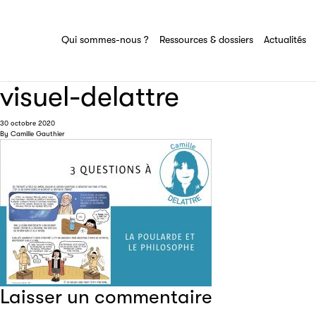
Ressources & dossiers
Tout savoir sur le groupe Sciences pour
tous
Ensemble des actions et domaines
Qui sommes-nous ?
Ressources & dossiers
Actualités
d'expertise du groupe Sciences pour tous
visuel-delattre
30 octobre 2020
By
Camille Gauthier
Laisser un commentaire