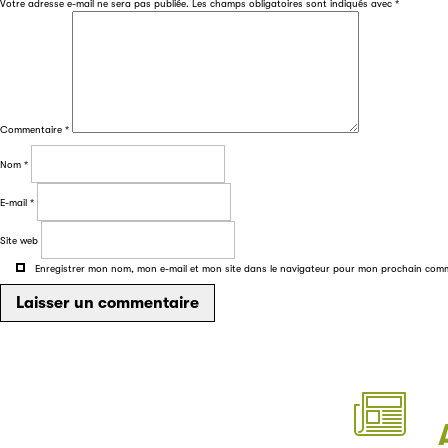
Votre adresse e-mail ne sera pas publiée.
Les champs obligatoires sont indiqués avec
*
Commentaire
*
Nom
*
E-mail
*
Site web
Enregistrer mon nom, mon e-mail et mon site dans le navigateur pour mon prochain com