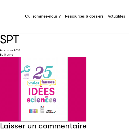
Ressources & dossiers
Tout savoir sur le groupe Sciences pour
tous
Ensemble des actions et domaines
Qui sommes-nous ?
Ressources & dossiers
Actualités
d'expertise du groupe Sciences pour tous
SPT
4 octobre 2018
By
jhusne
Laisser un commentaire