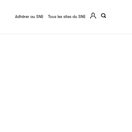
quart :
Ressources documentaires
F.A.Q.
 série
Adhérer au SNE
Tous les sites du SNE
Comp
ce