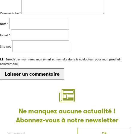
Commentaire
*
Filéas
Nom
*
Filéas est une plateforme en ligne destinée à l’ensemble
E-mail
*
des acteurs de la filière du livre. Suivez les ventes de vos
Site web
ouvrages grâce à Filéas.
Enregistrer mon nom, mon e-mail et mon site dans le navigateur pour mon prochain
commentaire.
Ne manquez aucune actualité !
Abonnez-vous à notre newsletter