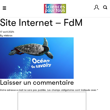
Site Internet – FdM
17 avril 2024
By
mlebras
Les petits champions de la lecture
Le jeu de lecture à voix haute gratuit et ouvert à tous les
enfants de CM1 et de CM2.
Partenaire
Laisser un commentaire
Votre adresse e-mail ne sera pas publiée.
Les champs obligatoires sont indiqués avec
*