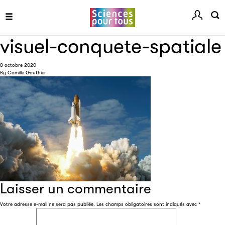
visuel-conquete-spatiale
8 octobre 2020
By
Camille Gauthier
Les petits champions de la lecture
Le jeu de lecture à voix haute gratuit et ouvert à tous les
enfants de CM1 et de CM2.
Partenaire
Laisser un commentaire
Votre adresse e-mail ne sera pas publiée.
Les champs obligatoires sont indiqués avec
*