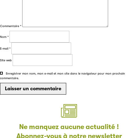
Filéas
Filéas est une plateforme en ligne destinée à l’ensemble
Commentaire
*
des acteurs de la filière du livre. Suivez les ventes de vos
ouvrages grâce à Filéas.
Nom
*
E-mail
*
Site web
Enregistrer mon nom, mon e-mail et mon site dans le navigateur pour mon prochain
commentaire.
Ne manquez aucune actualité !
Abonnez-vous à notre newsletter