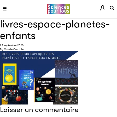
livres-espace-planetes-
Les petits champions de la lecture
enfants
Le jeu de lecture à voix haute gratuit et ouvert à tous les
enfants de CM1 et de CM2.
22 septembre 2020
By
Camille Gauthier
Partenaire
Laisser un commentaire
Filéas