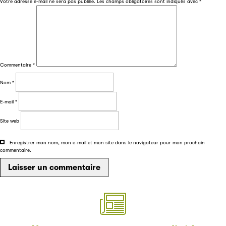
Votre adresse e-mail ne sera pas publiée.
Les champs obligatoires sont indiqués avec
*
Filéas est une plateforme en ligne destinée à l’ensemble
des acteurs de la filière du livre. Suivez les ventes de vos
ouvrages grâce à Filéas.
Commentaire
*
Nom
*
E-mail
*
Site web
Enregistrer mon nom, mon e-mail et mon site dans le navigateur pour mon prochain
commentaire.