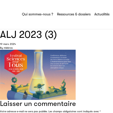
Ressources & dossiers
Tout savoir sur le groupe Sciences pour
tous
Ensemble des actions et domaines
Qui sommes-nous ?
Ressources & dossiers
Actualités
d'expertise du groupe Sciences pour tous
ALJ 2023 (3)
19 mars 2024
By
mlebras
Laisser un commentaire
Votre adresse e-mail ne sera pas publiée.
Les champs obligatoires sont indiqués avec
*