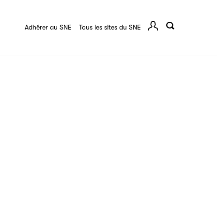
quart :
Ressources documentaires
F.A.Q.
 série
Adhérer au SNE
Tous les sites du SNE
Comp
ce