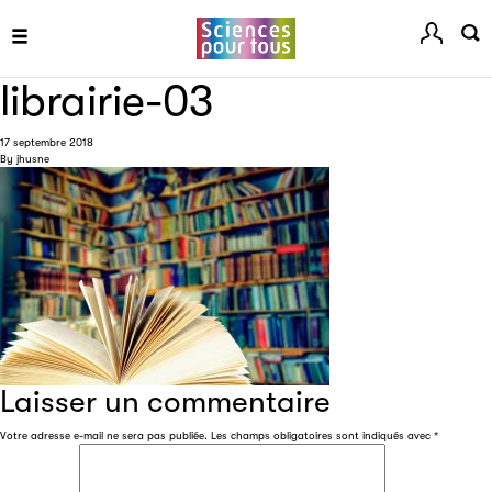
librairie-03
17 septembre 2018
By
jhusne
Les petits champions de la lecture
Le jeu de lecture à voix haute gratuit et ouvert à tous les
enfants de CM1 et de CM2.
Partenaire
Laisser un commentaire
Votre adresse e-mail ne sera pas publiée.
Les champs obligatoires sont indiqués avec
*