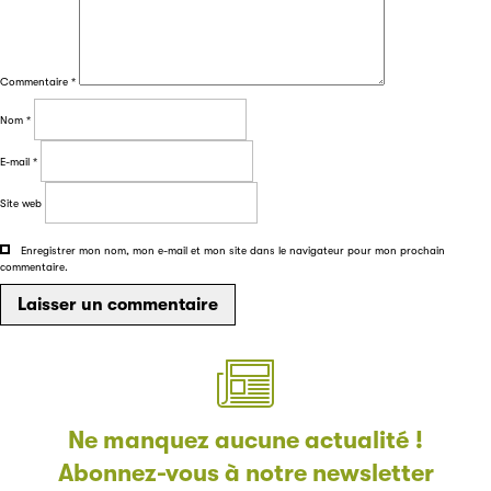
Filéas
Commentaire
*
Filéas est une plateforme en ligne destinée à l’ensemble
des acteurs de la filière du livre. Suivez les ventes de vos
Nom
*
ouvrages grâce à Filéas.
E-mail
*
Site web
Enregistrer mon nom, mon e-mail et mon site dans le navigateur pour mon prochain
commentaire.
Ne manquez aucune actualité !
Abonnez-vous à notre newsletter