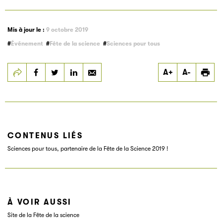
Mis à jour le :
9 octobre 2019
Événement
Fête de la science
Sciences pour tous
Partager
Partager
Partager
A+
A-
Fête de la
Fête de la
Fête de la
science 2019 :
science 2019 :
science 2019 :
c’est bientôt !
c’est bientôt !
c’est bientôt !
CONTENUS LIÉS
Sciences pour tous, partenaire de la Fête de la Science 2019 !
À VOIR AUSSI
Site de la Fête de la science