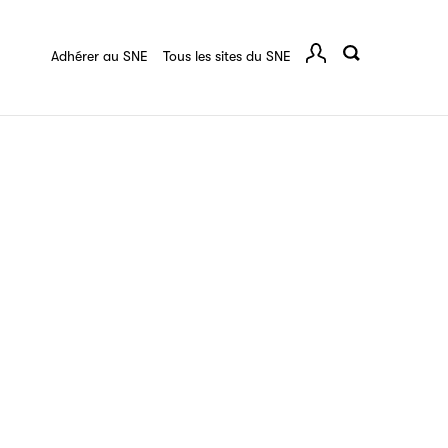
quart :
Ressources documentaires
F.A.Q.
 série
Adhérer au SNE
Tous les sites du SNE
Comp
ce