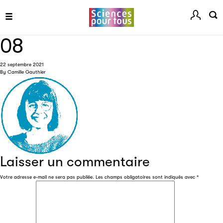
tous les acteurs de la filière de la fabrication de livres.
08
22 septembre 2021
By
Camille Gauthier
Les petits champions de la lecture
Le jeu de lecture à voix haute gratuit et ouvert à tous les
enfants de CM1 et de CM2.
Laisser un commentaire
Partenaire
Votre adresse e-mail ne sera pas publiée.
Les champs obligatoires sont indiqués avec
*