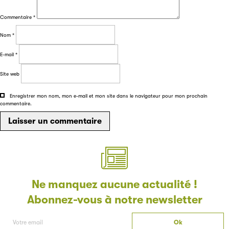
Commentaire
*
Nom
*
Filéas
E-mail
*
Filéas est une plateforme en ligne destinée à l’ensemble
Site web
des acteurs de la filière du livre. Suivez les ventes de vos
ouvrages grâce à Filéas.
Enregistrer mon nom, mon e-mail et mon site dans le navigateur pour mon prochain
commentaire.
Ne manquez aucune actualité !
Abonnez-vous à notre newsletter