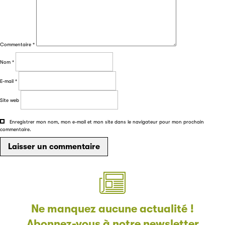
Filéas
Filéas est une plateforme en ligne destinée à l’ensemble
Commentaire
*
des acteurs de la filière du livre. Suivez les ventes de vos
ouvrages grâce à Filéas.
Nom
*
E-mail
*
Site web
Enregistrer mon nom, mon e-mail et mon site dans le navigateur pour mon prochain
commentaire.
Ne manquez aucune actualité !
Abonnez-vous à notre newsletter