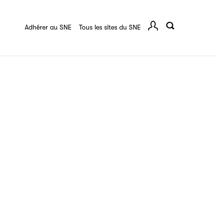
quart :
Ressources documentaires
F.A.Q.
 série
Adhérer au SNE
Tous les sites du SNE
Comp
ce