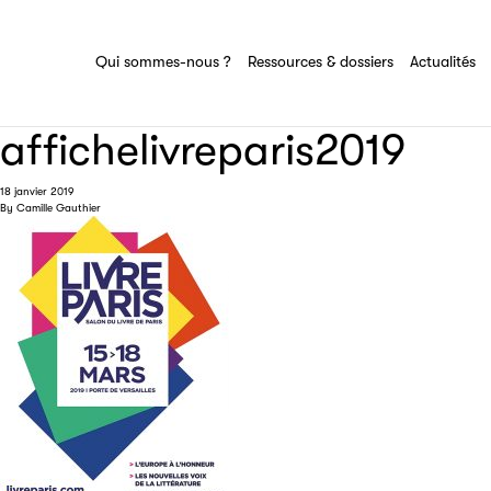
Ressources & dossiers
Tout savoir sur le groupe Sciences pour
tous
Ensemble des actions et domaines
Qui sommes-nous ?
Ressources & dossiers
Actualités
d'expertise du groupe Sciences pour tous
affichelivreparis2019
18 janvier 2019
By
Camille Gauthier