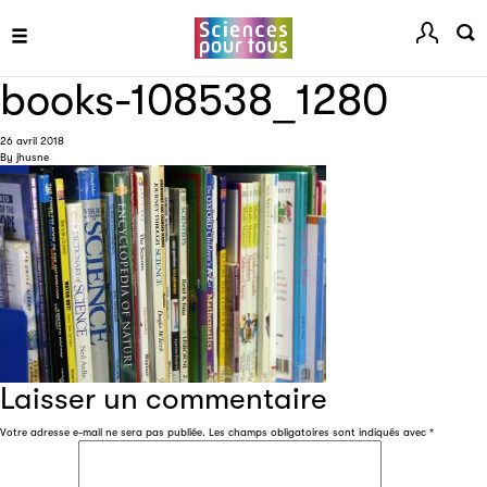
books-108538_1280
26 avril 2018
By
jhusne
Les petits champions de la lecture
Le jeu de lecture à voix haute gratuit et ouvert à tous les
enfants de CM1 et de CM2.
Partenaire
Laisser un commentaire
Votre adresse e-mail ne sera pas publiée.
Les champs obligatoires sont indiqués avec
*