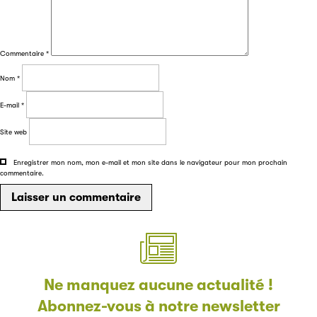
Filéas
Commentaire
*
Filéas est une plateforme en ligne destinée à l’ensemble
des acteurs de la filière du livre. Suivez les ventes de vos
Nom
*
ouvrages grâce à Filéas.
E-mail
*
Site web
Enregistrer mon nom, mon e-mail et mon site dans le navigateur pour mon prochain
commentaire.
Ne manquez aucune actualité !
Abonnez-vous à notre newsletter