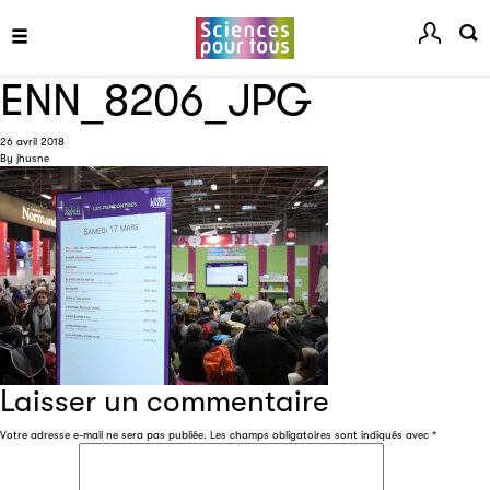
ENN_8206_JPG
26 avril 2018
By
jhusne
Les petits champions de la lecture
Le jeu de lecture à voix haute gratuit et ouvert à tous les
enfants de CM1 et de CM2.
Partenaire
Laisser un commentaire
Votre adresse e-mail ne sera pas publiée.
Les champs obligatoires sont indiqués avec
*