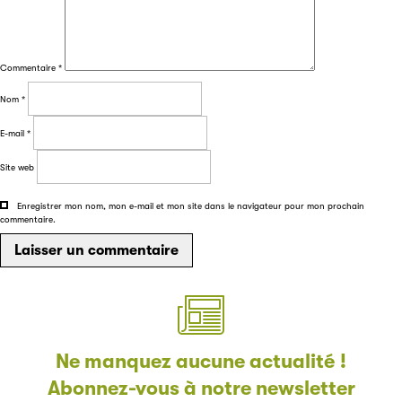
Filéas
Commentaire
*
Filéas est une plateforme en ligne destinée à l’ensemble
des acteurs de la filière du livre. Suivez les ventes de vos
Nom
*
ouvrages grâce à Filéas.
E-mail
*
Site web
Enregistrer mon nom, mon e-mail et mon site dans le navigateur pour mon prochain
commentaire.
Ne manquez aucune actualité !
Abonnez-vous à notre newsletter