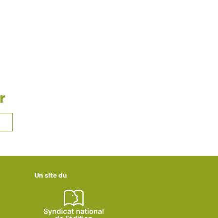
r
Un site du