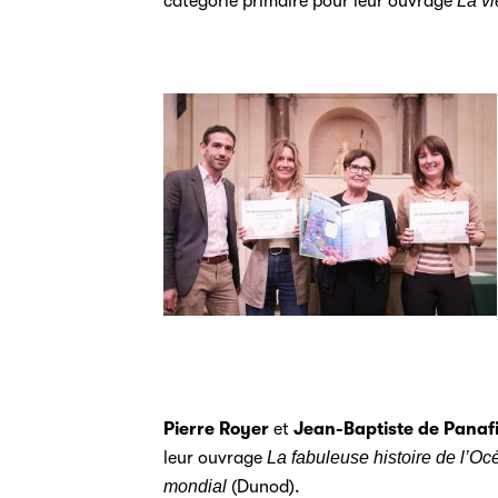
catégorie primaire pour leur ouvrage
La vi
Pierre Royer
et
Jean-Baptiste de Panaf
leur ouvrage
La fabuleuse histoire de l’Oc
mondial
(Dunod).