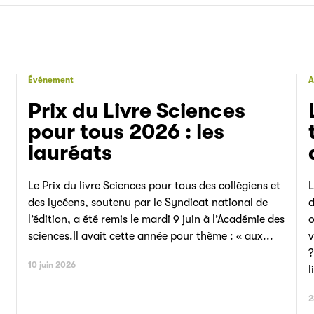
Événement
A
Prix du Livre Sciences
pour tous 2026 : les
lauréats
Le Prix du livre Sciences pour tous des collégiens et
L
des lycéens, soutenu par le Syndicat national de
d
l’édition, a été remis le mardi 9 juin à l’Académie des
o
sciences.Il avait cette année pour thème : « aux...
v
?
10 juin 2026
l
2