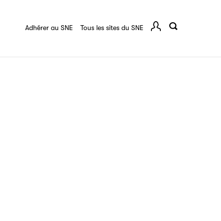
quart :
Ressources documentaires
F.A.Q.
 série
Adhérer au SNE
Tous les sites du SNE
Comp
ce