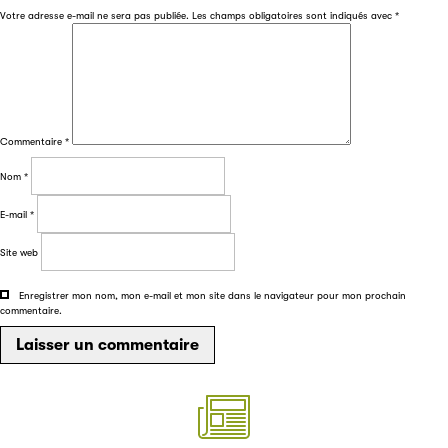
Votre adresse e-mail ne sera pas publiée.
Les champs obligatoires sont indiqués avec
*
Filéas est une plateforme en ligne destinée à l’ensemble
des acteurs de la filière du livre. Suivez les ventes de vos
ouvrages grâce à Filéas.
Commentaire
*
Nom
*
E-mail
*
Site web
Enregistrer mon nom, mon e-mail et mon site dans le navigateur pour mon prochain
commentaire.