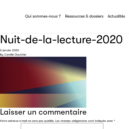
Ressources & dossiers
Tout savoir sur le groupe Sciences pour
tous
Ensemble des actions et domaines
Qui sommes-nous ?
Ressources & dossiers
Actualités
d'expertise du groupe Sciences pour tous
Nuit-de-la-lecture-2020
6 janvier 2020
By
Camille Gauthier
Laisser un commentaire
Votre adresse e-mail ne sera pas publiée.
Les champs obligatoires sont indiqués avec
*