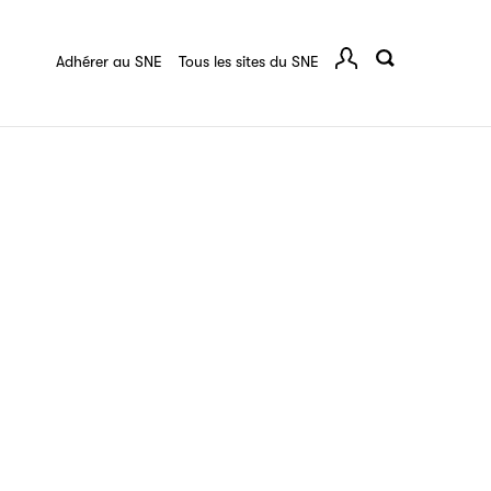
quart :
Ressources documentaires
F.A.Q.
 série
Adhérer au SNE
Tous les sites du SNE
Comp
ce