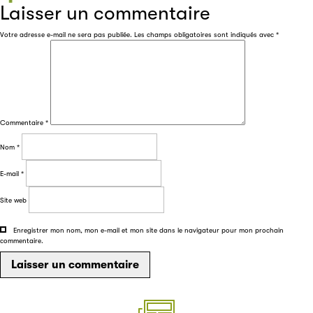
des acteurs de la filière du livre. Suivez les ventes de vos
Laisser un commentaire
ouvrages grâce à Filéas.
Votre adresse e-mail ne sera pas publiée.
Les champs obligatoires sont indiqués avec
*
Commentaire
*
Nom
*
E-mail
*
Site web
Enregistrer mon nom, mon e-mail et mon site dans le navigateur pour mon prochain
commentaire.